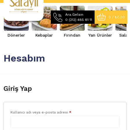
Ara Gelsin
0 /
₺
0,00
0 (212) 485 81 11
Dönerler
Kebaplar
Fırından
Yan Ürünler
Salatal
Hesabım
Giriş Yap
Gerekli
Kullanıcı adı veya e-posta adresi
*