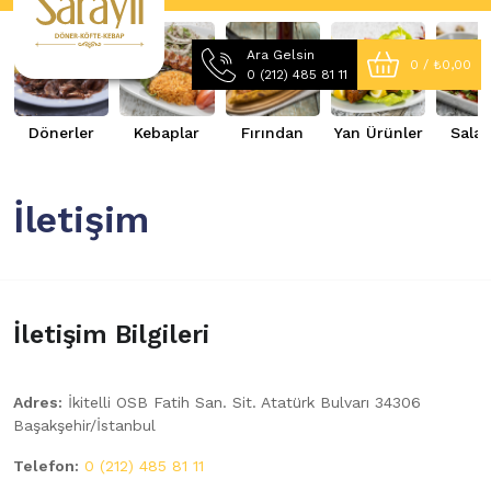
Ara Gelsin
0 /
₺
0,00
0 (212) 485 81 11
Dönerler
Kebaplar
Fırından
Yan Ürünler
Salat
İletişim
İletişim Bilgileri
Adres:
İkitelli OSB Fatih San. Sit. Atatürk Bulvarı 34306
Başakşehir/İstanbul
Telefon:
0 (212) 485 81 11