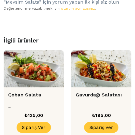
“Mevsim Salata” için yorum yapan ilk kişi siz olun
Değerlendirme yazabilmek için
oturum açmalısınız
.
İlgili ürünler
Çoban Salata
Gavurdağı Salatası
...
...
₺
125,00
₺
195,00
Sipariş Ver
Sipariş Ver