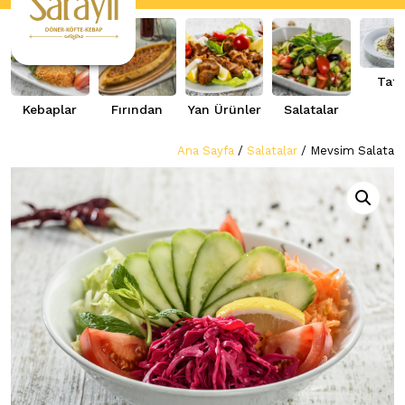
Tatlı
Kebaplar
Fırından
Yan Ürünler
Salatalar
Ana Sayfa
/
Salatalar
/ Mevsim Salata